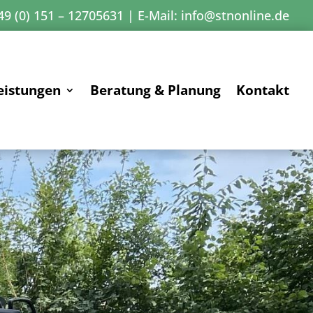
49 (0) 151 – 12705631
|
E-Mail:
info@stnonline.de
eistungen
Beratung & Planung
Kontakt