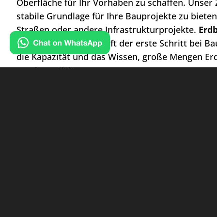
Oberfläche für Ihr Vorhaben zu schaffen. Unser Zi
stabile Grundlage für Ihre Bauprojekte zu bieten
Straßen oder andere Infrastrukturprojekte.
Erd
Erdbewegungen sind oft der erste Schritt bei B
die Kapazität und das Wissen, große Mengen Er
um Ihr Projekt zu unterstützen. Unsere Bagger
Ausheben, Verschieben und Verdichten von Erdm
gewünschten Geländeformen zu erreichen.
L-St
sind eine großartige Lösung für Hangbefestigu
Unsere Baggerexperten setzen L-Steine präzise u
Landschaftsgestaltung
Jetzt kontaktieren!