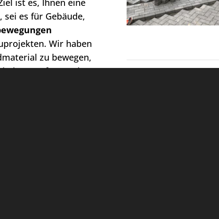
el ist es, Ihnen eine
, sei es für Gebäude,
bewegungen
auprojekten. Wir haben
dmaterial zu bewegen,
arbeiten umfassen das
aterial, um die
eine setzen
L-Steine
ngen und Gartenbau.
nd stabil, um Ihre